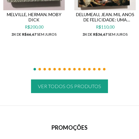
MELVILLE, HERMAN. MOBY
DELUMEAU, JEAN. MIL ANOS
DICK
DE FELICIDADE: UMA
HISTÓRIA DO PARAÍSO
R$200,00
R$110,00
3
X DE
R$66,67
SEM JUROS
3
X DE
R$36,67
SEM JUROS
VER TODOS OS PRODUTOS
PROMOÇÕES