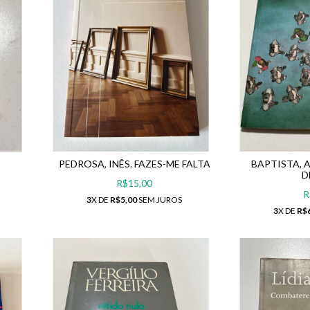
PEDROSA, INÊS. FAZES-ME FALTA
BAPTISTA, A
D
R$15,00
R
3
X DE
R$5,00
SEM JUROS
3
X DE
R$