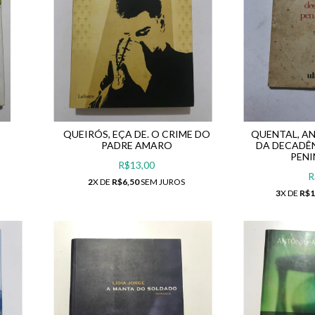
S
QUEIRÓS, EÇA DE. O CRIME DO
QUENTAL, AN
S
PADRE AMARO
DA DECADÊ
PENI
R$13,00
R
2
X DE
R$6,50
SEM JUROS
3
X DE
R$1