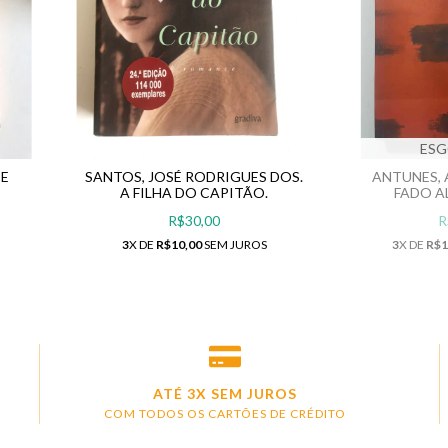
ES
DE
SANTOS, JOSÉ RODRIGUES DOS.
ANTUNES, 
A FILHA DO CAPITÃO.
FADO A
R$30,00
R
3
X DE
R$10,00
SEM JUROS
3
X DE
R$1
ATÉ 3X SEM JUROS
COM TODOS OS CARTÕES DE CRÉDITO