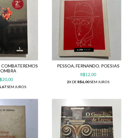
A. COMBATEREMOS
PESSOA, FERNANDO. POESIAS
SOMBRA
R$12,00
$20,00
2
X DE
R$6,00
SEM JUROS
6,67
SEM JUROS