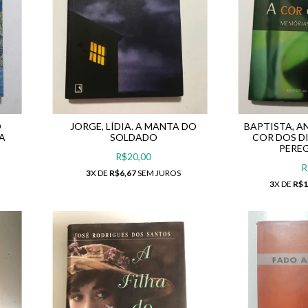
O
JORGE, LÍDIA. A MANTA DO
BAPTISTA, A
A
SOLDADO
COR DOS D
PERE
R$20,00
R
3
X DE
R$6,67
SEM JUROS
3
X DE
R$1