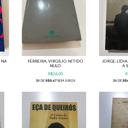
S NA
FERREIRA, VIRGÍLIO. NÍTIDO
JORGE, LÍDI
NULO
A 
R$26,00
R
3
X DE
R$8,67
SEM JUROS
3
X DE
R$