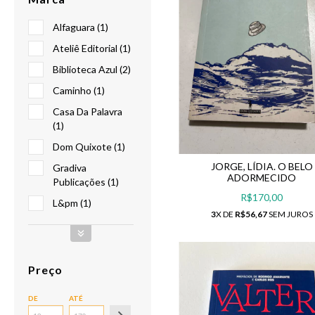
Alfaguara (1)
Ateliê Editorial (1)
Biblioteca Azul (2)
Caminho (1)
Casa Da Palavra
(1)
Dom Quixote (1)
JORGE, LÍDIA. O BELO
Gradiva
ADORMECIDO
Publicações (1)
R$170,00
L&pm (1)
3
X DE
R$56,67
SEM JUROS
Preço
DE
ATÉ