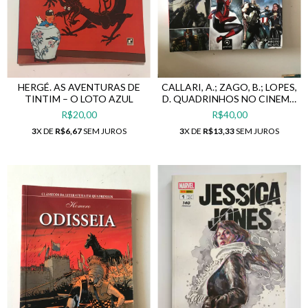
HERGÉ. AS AVENTURAS DE
CALLARI, A.; ZAGO, B.; LOPES,
TINTIM – O LOTO AZUL
D. QUADRINHOS NO CINEMA
2: O GUIA COMPLETO DOS
R$20,00
R$40,00
SUPER-HERÓIS
3
X DE
R$6,67
SEM JUROS
3
X DE
R$13,33
SEM JUROS