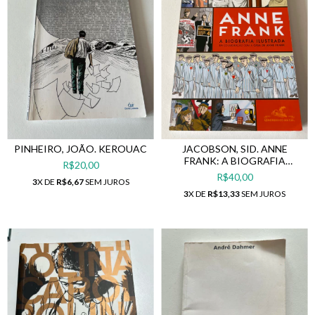
PINHEIRO, JOÃO. KEROUAC
JACOBSON, SID. ANNE
FRANK: A BIOGRAFIA
R$20,00
ILUSTRADA
R$40,00
3
X DE
R$6,67
SEM JUROS
3
X DE
R$13,33
SEM JUROS