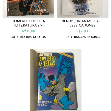
HOMERO. ODISSEIA
BENDIS, BRIAN MICHAEL.
(LITERATURA EM
JESSICA JONES
QUADRINHOS)
R$15,00
R$20,00
3
X DE
R$5,00
SEM JUROS
3
X DE
R$6,67
SEM JUROS