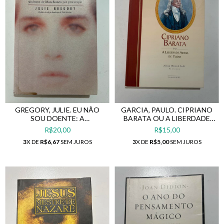
GREGORY, JULIE. EU NÃO
GARCIA, PAULO. CIPRIANO
SOU DOENTE: A
BARATA OU A LIBERDADE
VERDADEIRA HISTÓRIA DE
ACIMA DE TUDO
R$20,00
R$15,00
UMA VÍTIMA DA SÍNDROME
3
X DE
R$6,67
SEM JUROS
3
X DE
R$5,00
SEM JUROS
DE MUNCHAUSEN POR
PROCURAÇÃO