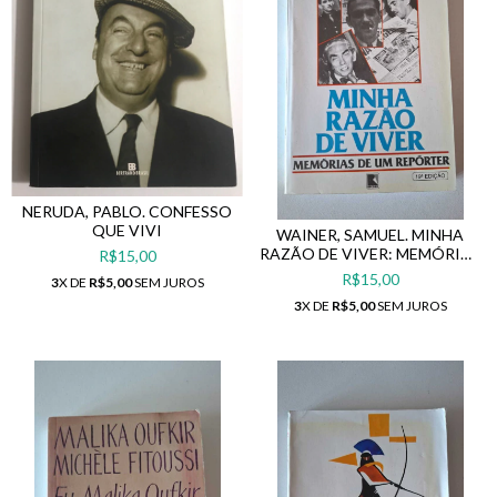
NERUDA, PABLO. CONFESSO
QUE VIVI
WAINER, SAMUEL. MINHA
RAZÃO DE VIVER: MEMÓRIAS
R$15,00
DE UM REPÓRTER
R$15,00
3
X DE
R$5,00
SEM JUROS
3
X DE
R$5,00
SEM JUROS