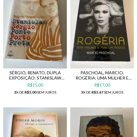
SÉRGIO, RENATO. DUPLA
PASCHOAL, MARCIO.
EXPOSIÇÃO: STANISLAW
ROGÉRIA: UMA MULHER E
SÉRGIO PONTE PORTO
MAIS UM POUCO
R$15,00
R$17,00
PRETA
3
X DE
R$5,00
SEM JUROS
3
X DE
R$5,67
SEM JUROS