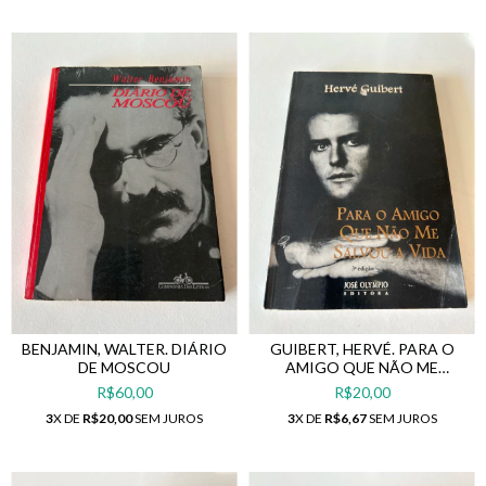
APAVORANTE MUNDO DAS
CIRURGIAS DO SÉCULO XIX
BENJAMIN, WALTER. DIÁRIO
GUIBERT, HERVÉ. PARA O
DE MOSCOU
AMIGO QUE NÃO ME
SALVOU A VIDA
R$60,00
R$20,00
3
X DE
R$20,00
SEM JUROS
3
X DE
R$6,67
SEM JUROS