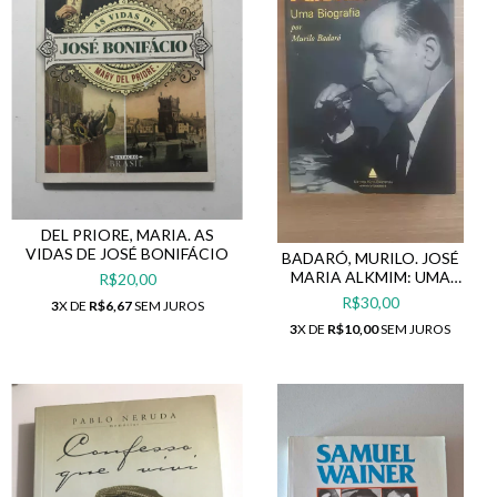
DEL PRIORE, MARIA. AS
VIDAS DE JOSÉ BONIFÁCIO
BADARÓ, MURILO. JOSÉ
MARIA ALKMIM: UMA
R$20,00
BIOGRAFIA
R$30,00
3
X DE
R$6,67
SEM JUROS
3
X DE
R$10,00
SEM JUROS