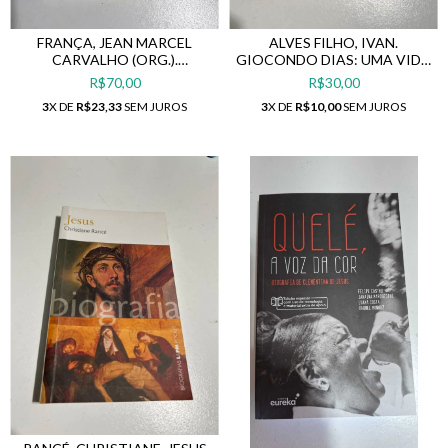
FRANÇA, JEAN MARCEL
ALVES FILHO, IVAN.
CARVALHO (ORG.).
GIOCONDO DIAS: UMA VIDA
MULHERES VIAJANTES NO
NA CLANDESTINIDADE
R$70,00
R$30,00
BRASIL (1764-1820)
3
X DE
R$23,33
SEM JUROS
3
X DE
R$10,00
SEM JUROS