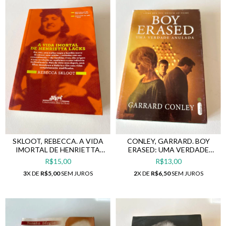
SKLOOT, REBECCA. A VIDA
CONLEY, GARRARD. BOY
IMORTAL DE HENRIETTA
ERASED: UMA VERDADE
LACKS
ANULADA
R$15,00
R$13,00
3
X DE
R$5,00
SEM JUROS
2
X DE
R$6,50
SEM JUROS