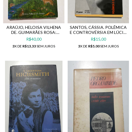
ARAÚJO, HELOISA VILHENA
SANTOS, CÁSSIA. POLÊMICA
DE. GUIMARÃES ROSA:
E CONTROVÉRSIA EM LÚCIO
DIPLOMATA
CARDOSO
R$40,00
R$15,00
3
X DE
R$13,33
SEM JUROS
3
X DE
R$5,00
SEM JUROS