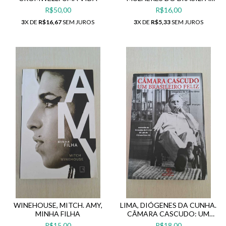
HISTÓRIA NÃO CONTADA
R$50,00
R$16,00
3
X DE
R$16,67
SEM JUROS
3
X DE
R$5,33
SEM JUROS
WINEHOUSE, MITCH. AMY,
LIMA, DIÓGENES DA CUNHA.
MINHA FILHA
CÂMARA CASCUDO: UM
BRASILEIRO FELIZ
R$15,00
R$18,00