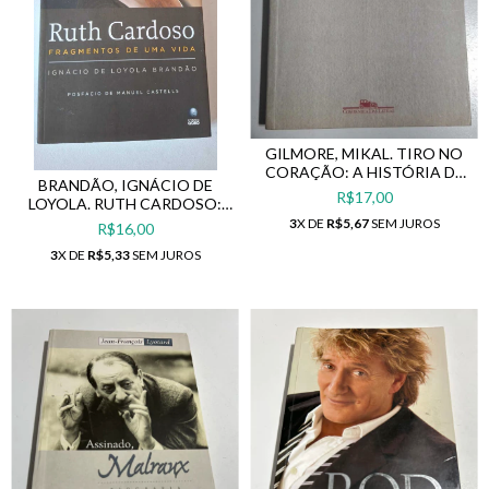
GILMORE, MIKAL. TIRO NO
CORAÇÃO: A HISTÓRIA DE
BRANDÃO, IGNÁCIO DE
UM ASSASSINO
R$17,00
LOYOLA. RUTH CARDOSO:
FRAGMENTOS DE UMA VIDA
3
X DE
R$5,67
SEM JUROS
R$16,00
3
X DE
R$5,33
SEM JUROS