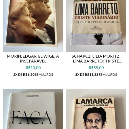
MORIN, EDGAR. EDWIGE, A
SCHARCZ, LILIA MORITZ.
INSEPARÁVEL
LIMA BARRETO: TRISTE
VISIONÁRIO
R$13,00
R$55,00
2
X DE
R$6,50
SEM JUROS
3
X DE
R$18,33
SEM JUROS