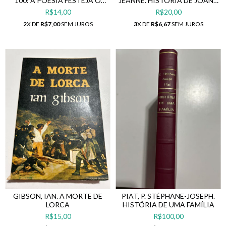
100: A POESIA FESTEJA O
JEANNE. HISTÓRIA DE JOANA
CENTENÁRIO DE SEU
TRANSEXUAL
R$14,00
R$20,00
GRANDE MESTRE!
2
X DE
R$7,00
SEM JUROS
3
X DE
R$6,67
SEM JUROS
GIBSON, IAN. A MORTE DE
PIAT, P. STÉPHANE-JOSEPH.
LORCA
HISTÓRIA DE UMA FAMÍLIA
R$15,00
R$100,00