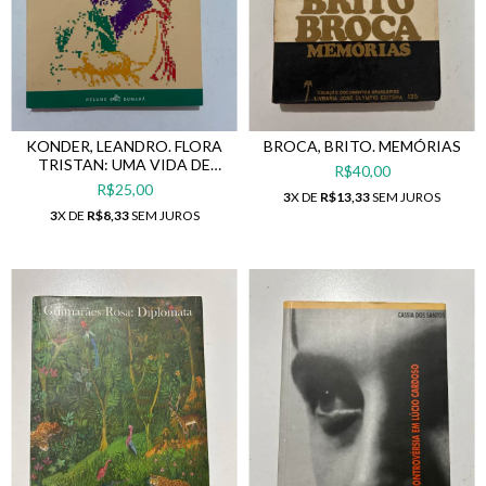
KONDER, LEANDRO. FLORA
BROCA, BRITO. MEMÓRIAS
TRISTAN: UMA VIDA DE
R$40,00
MULHER, UMA PAIXÃO
R$25,00
3
X DE
R$13,33
SEM JUROS
SOCIALISTA
3
X DE
R$8,33
SEM JUROS