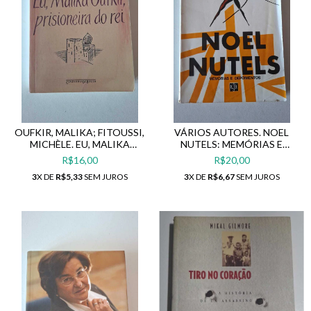
OUFKIR, MALIKA; FITOUSSI,
VÁRIOS AUTORES. NOEL
MICHÈLE. EU, MALIKA
NUTELS: MEMÓRIAS E
OUFKIR, PRISIONEIRA DO REI
DEPOIMENTOS
R$16,00
R$20,00
3
X DE
R$5,33
SEM JUROS
3
X DE
R$6,67
SEM JUROS