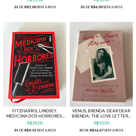
3
X DE
R$5,00
SEM JUROS
3
X DE
R$6,00
SEM JUROS
FITZHARRIS, LINDSEY.
VENUS, BRENDA. DEAR DEAR
MEDICINA DOS HORRORES:
BRENDA: THE LOVE LETTERS
A HISTÓRIA DE JOSEPH
OF HENRY MILLER TO
R$28,00
R$50,00
LISTER, O HOMEM QUE
BRENDA VENUS
3
X DE
R$9,33
SEM JUROS
3
X DE
R$16,67
SEM JUROS
REVOLUCIONOU O