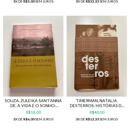
3
X DE
R$5,00
SEM JUROS
3
X DE
R$33,33
SEM JUROS
SOUZA, ZULEIKA SANT'ANNA
TIMERMAN, NATALIA.
DE. A VIDA E O SONHO:
DESTERROS: HISTÓRIAS DE
MEMÓRIAS AFETIVAS SOBRE
UM HOSPITAL-PRISÃO
R$18,00
R$40,00
O BAIRRO HONÓRIO
3
X DE
R$6,00
SEM JUROS
3
X DE
R$13,33
SEM JUROS
GURGEL