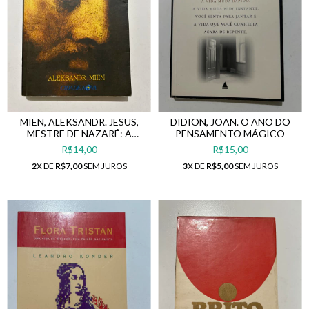
MIEN, ALEKSANDR. JESUS,
DIDION, JOAN. O ANO DO
MESTRE DE NAZARÉ: A
PENSAMENTO MÁGICO
HISTÓRIA QUE DESAFIOU
R$14,00
R$15,00
2000 ANOS
2
X DE
R$7,00
SEM JUROS
3
X DE
R$5,00
SEM JUROS