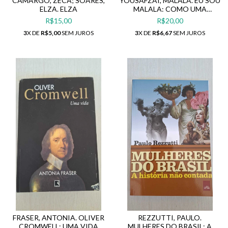
CAMARGO, ZECA; SOARES,
YOUSAFZAI, MALALA. EU SOU
ELZA. ELZA
MALALA: COMO UMA
GAROTA DEFENDEU O
R$15,00
R$20,00
DIREITO À EDUCAÇÃO E
3
X DE
R$5,00
SEM JUROS
3
X DE
R$6,67
SEM JUROS
MUDOU O MUNDO
FRASER, ANTONIA. OLIVER
REZZUTTI, PAULO.
CROMWELL: UMA VIDA
MULHERES DO BRASIL: A