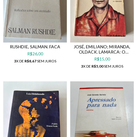
RUSHDIE, SALMAN. FACA
JOSÉ, EMILIANO; MIRANDA,
OLDACK. LAMARCA: O
R$26,00
CAPITÃO DA GUERILHA
R$15,00
3
X DE
R$8,67
SEM JUROS
3
X DE
R$5,00
SEM JUROS