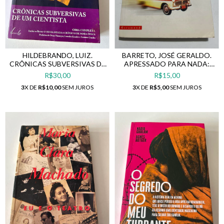
HILDEBRANDO, LUIZ.
BARRETO, JOSÉ GERALDO.
CRÔNICAS SUBVERSIVAS DE
APRESSADO PARA NADA:
UM CIENTISTA
MEMÓRIAS
R$30,00
R$15,00
3
X DE
R$10,00
SEM JUROS
3
X DE
R$5,00
SEM JUROS