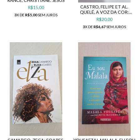
RANCÉ, CHRISTIANE. JESUS
CASTRO, FELIPE ET AL.
R$15,00
QUELÉ, A VOZ DA COR:
3
X DE
R$5,00
SEM JUROS
BIOGRAFIA DE CLEMENTINA
R$20,00
DE JESUS
3
X DE
R$6,67
SEM JUROS