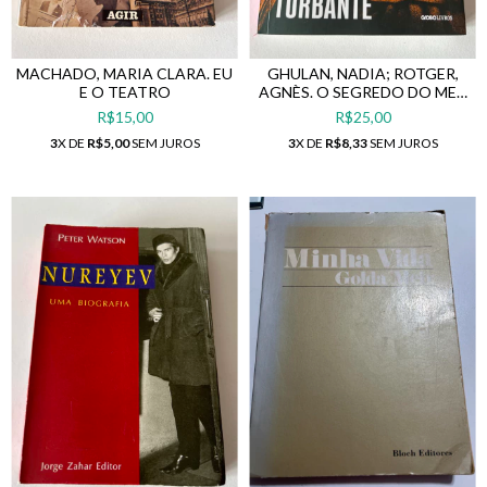
MACHADO, MARIA CLARA. EU
GHULAN, NADIA; ROTGER,
E O TEATRO
AGNÈS. O SEGREDO DO MEU
TURBANTE
R$15,00
R$25,00
3
X DE
R$5,00
SEM JUROS
3
X DE
R$8,33
SEM JUROS