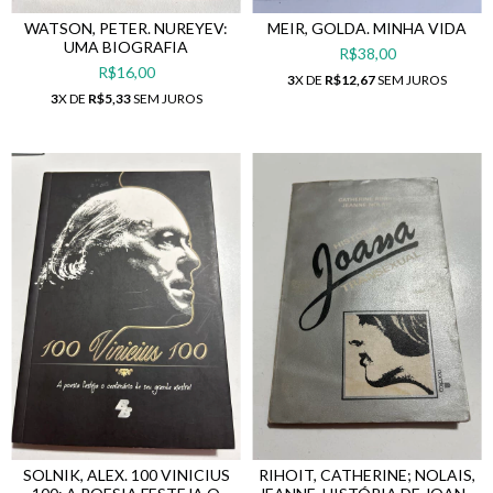
WATSON, PETER. NUREYEV:
MEIR, GOLDA. MINHA VIDA
UMA BIOGRAFIA
R$38,00
R$16,00
3
X DE
R$12,67
SEM JUROS
3
X DE
R$5,33
SEM JUROS
SOLNIK, ALEX. 100 VINICIUS
RIHOIT, CATHERINE; NOLAIS,