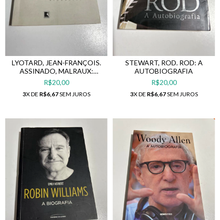
LYOTARD, JEAN-FRANÇOIS.
STEWART, ROD. ROD: A
ASSINADO, MALRAUX:
AUTOBIOGRAFIA
BIOGRAFIA
R$20,00
R$20,00
3
X DE
R$6,67
SEM JUROS
3
X DE
R$6,67
SEM JUROS