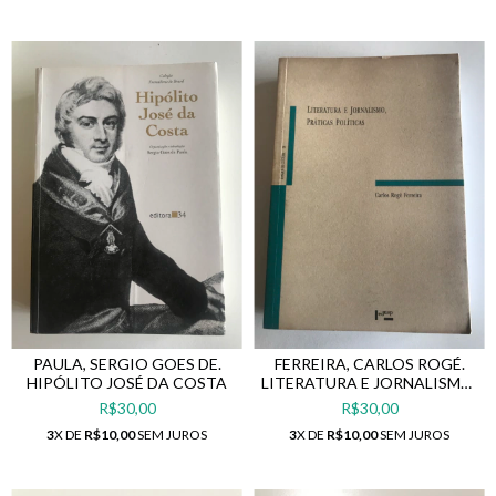
PAULA, SERGIO GOES DE.
FERREIRA, CARLOS ROGÉ.
HIPÓLITO JOSÉ DA COSTA
LITERATURA E JORNALISMO,
PRÁTICAS POLÍTICAS
R$30,00
R$30,00
3
X DE
R$10,00
SEM JUROS
3
X DE
R$10,00
SEM JUROS