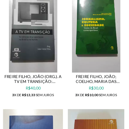
FREIRE FILHO, JOÃO (ORG.). A
FREIRE FILHO, JOÃO;
TV EM TRANSIÇÃO:
COELHO, MARIA DAS
TENDÊNCIAS DE
GRAÇAS PINTO (ORG.).
R$40,00
R$30,00
PROGRAMAÇÃO NO BRASIL
JORNALISMO, CULTURA E
3
X DE
R$13,33
SEM JUROS
3
X DE
R$10,00
SEM JUROS
E NO MUNDO
SOCIEDADE: VISÕES DO
BRASIL CONTEMPORÂNEO