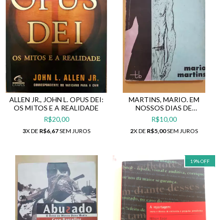
ALLEN JR., JOHN L. OPUS DEI:
MARTINS, MARIO. EM
OS MITOS E A REALIDADE
NOSSOS DIAS DE
INTOLERÂNCIA
R$20,00
R$10,00
3
X DE
R$6,67
SEM JUROS
2
X DE
R$5,00
SEM JUROS
19
%
OFF