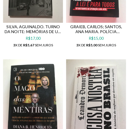
SILVA, AGUINALDO. TURNO
GRAIEB, CARLOS; SANTOS,
DA NOITE: MEMÓRIAS DE UM
ANA MARIA. POLÍCIA
EX-REPÓRTER DE POLÍCIA
FEDERAL: A LEI É PARA
R$17,00
R$15,00
TODOS
3
X DE
R$5,67
SEM JUROS
3
X DE
R$5,00
SEM JUROS