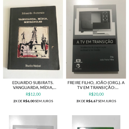
EDUARDO SUBIRATS.
FREIRE FILHO, JOÃO (ORG.). A
VANGUARDA, MÍDIA,
TV EM TRANSIÇÃO:
METRÓPOLES
TENDÊNCIAS DE
R$12,00
R$20,00
PROGRAMAÇÃO NO BRASIL
2
X DE
R$6,00
SEM JUROS
3
X DE
R$6,67
SEM JUROS
E NO MUNDO