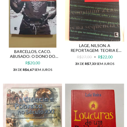
LAGE, NILSON. A
REPORTAGEM: TEORIA E
BARCELLOS, CACO.
TÉCNICA DE ENTREVISTA E
ABUSADO: O DONO DO
R$27,00
R$22,00
PESQUISA JORNALÍSTICA
MORRO DONA MARTA
R$20,00
3
X DE
R$7,33
SEM JUROS
3
X DE
R$6,67
SEM JUROS