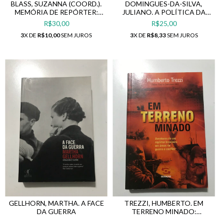
BLASS, SUZANNA (COORD.).
DOMINGUES-DA-SILVA,
MEMÓRIA DE REPÓRTER:
JULIANO. A POLÍTICA DA
LEMBRANÇAS, CASOS E
POLÍTICA DE TV DIGITAL NO
R$30,00
R$25,00
OUTRASHISTÓRIAS DE
BRASIL.
3
X DE
R$10,00
SEM JUROS
3
X DE
R$8,33
SEM JUROS
JORNALISTAS BRASILEIROS
GELLHORN, MARTHA. A FACE
TREZZI, HUMBERTO. EM
DA GUERRA
TERRENO MINADO:
AVENTURAS DE UM