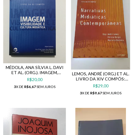
MÉDOLA, ANA SÍLVIA L. DAVI
ET AL. (ORG.). IMAGEM,
LEMOS, ANDRÉ (ORG.) ET AL.
VISIBILIDADE E CULTURA
LIVRO DA XIV COMPÓS:
R$20,00
MIDIÁTICA
NARRATIVAS MIDIÁTICAS
R$29,00
3
X DE
R$6,67
SEM JUROS
CONTEMPORÂNEAS
3
X DE
R$9,67
SEM JUROS