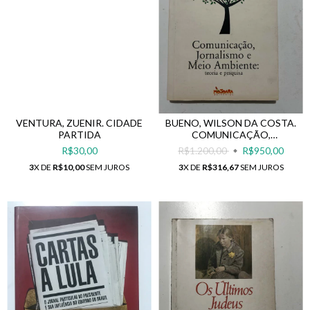
VENTURA, ZUENIR. CIDADE
BUENO, WILSON DA COSTA.
PARTIDA
COMUNICAÇÃO,
JORNALISMO E MEIO
R$30,00
R$1.200,00
R$950,00
AMBIENTE: TEORIA E
3
X DE
R$10,00
SEM JUROS
3
X DE
R$316,67
SEM JUROS
PESQUISA.