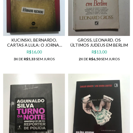
KUCINSKI, BERNARDO.
GROSS, LEONARD. OS
CARTAS A LULA: O JORNAL
ÚLTIMOS JUDEUS EM BERLIM
PARTICULAR DO
R$16,00
R$13,00
PRESIDENTE E SUA
3
X DE
R$5,33
SEM JUROS
2
X DE
R$6,50
SEM JUROS
INFLUÊNCIA NO GOVERNO
DO BRASIL