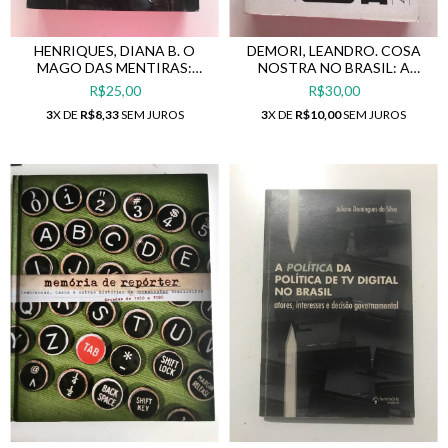
HENRIQUES, DIANA B. O
DEMORI, LEANDRO. COSA
MAGO DAS MENTIRAS:
NOSTRA NO BRASIL: A
BERNARD MADOFF E A
HISTÓRIA DO MAFIOSO QUE
R$25,00
R$30,00
HISTÓRIA DA MAIOR FRAUDE
DERRUBOU UM IMPÉRIO
3
X DE
R$8,33
SEM JUROS
3
X DE
R$10,00
SEM JUROS
FINANCEIRA DE TODOS OS
TEMPOS