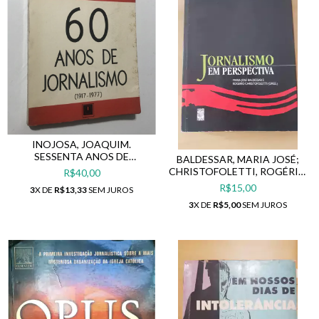
INOJOSA, JOAQUIM.
SESSENTA ANOS DE
BALDESSAR, MARIA JOSÉ;
JORNALISMO (1917-1977)
CHRISTOFOLETTI, ROGÉRIO
R$40,00
(ORG.). JORNALISMO EM
R$15,00
3
X DE
R$13,33
SEM JUROS
PERSPECTIVA
3
X DE
R$5,00
SEM JUROS