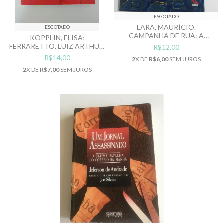
ESGOTADO
LARA, MAURÍCIO.
ESGOTADO
CAMPANHA DE RUA: A
KOPPLIN, ELISA;
COBERTURA JORNALÍSTICA
FERRARETTO, LUIZ ARTHUR.
R$12,00
DE UMA ELEIÇÃO
ASSESSORIA DE IMPRENSA:
R$14,00
2
X DE
R$6,00
SEM JUROS
PRESIDENCIAL
TEORIA E PRÁTICA
2
X DE
R$7,00
SEM JUROS