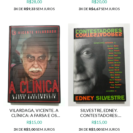
R$28,00
R$20,00
REPÓRTER BRASILEIRO EM
3
X DE
R$9,33
SEM JUROS
3
X DE
R$6,67
SEM JUROS
ÁREAS DE GUERRA E
CONFLITO
VILARDAGA, VICENTE. A
SILVESTRE, EDNEY.
CLÍNICA: A FARSA E OS
CONTESTADORES:
CRIMES DE ROGER
ENTREVISTAS NOTÁVEIS
R$15,00
R$15,00
ABDELMASSIH
3
X DE
R$5,00
SEM JUROS
3
X DE
R$5,00
SEM JUROS