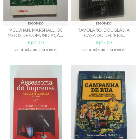
ESGOTADO
ESGOTADO
MCLUHAN, MARSHALL. OS
TAVOLARO, DOUGLAS. A
MEIOS DE COMUNICAÇÃO
CASA DO DELÍRIO:
COMO EXTENSÕES DO
REPORTAGEM NO
R$14,00
R$15,00
HOMEM
MANICÔMIO JUDICIÁRIO DE
2
X DE
R$7,00
SEM JUROS
3
X DE
R$5,00
SEM JUROS
FRANCO DA ROCHA