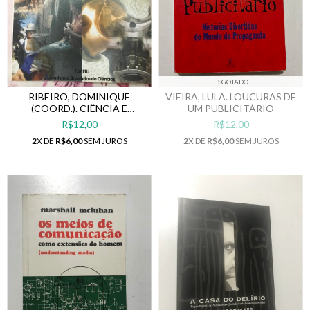
ESGOTADO
RIBEIRO, DOMINIQUE
VIEIRA, LULA. LOUCURAS DE
(COORD.). CIÊNCIA E
UM PUBLICITÁRIO
POBREZA NO SÉCULO XXI
R$12,00
R$12,00
2
X DE
R$6,00
SEM JUROS
2
X DE
R$6,00
SEM JUROS