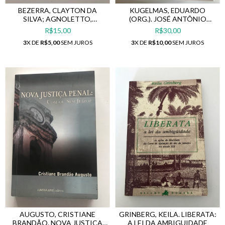
BEZERRA, CLAYTON DA
KUGELMAS, EDUARDO
SILVA; AGNOLETTO,
(ORG.). JOSÉ ANTÔNIO
GIOVANI C. (ORG.).
PIMENTA BUENO, MARQUÊS
R$15,00
R$30,00
PEDOFILIA: REPRESSÃO AOS
DE SÃO VICENTE
3
X DE
R$5,00
SEM JUROS
3
X DE
R$10,00
SEM JUROS
CRIMES DE VIOLÊNCIA
SEXUAL CONTRA CRIANÇAS
E ADOLESCENTES
AUGUSTO, CRISTIANE
GRINBERG, KEILA. LIBERATA:
BRANDÃO. NOVA JUSTIÇA
A LEI DA AMBIGUIDADE