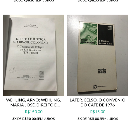
3
X DE
R$6,67
SEM JUROS
3
X DE
R$8,33
SEM JUROS
WEHLING, ARNO; WEHLING,
LAFER, CELSO. O CONVÊNIO
MARIA JOSÉ. DIREITO E
DO CAFÉ DE 1976
JUSTIÇA NO BRASIL
R$150,00
R$15,00
COLONIAL: O TRIBUNAL DA
3
X DE
R$50,00
SEM JUROS
3
X DE
R$5,00
SEM JUROS
RELAÇÃO DO RIO DE
JANEIRO (1751-1808)