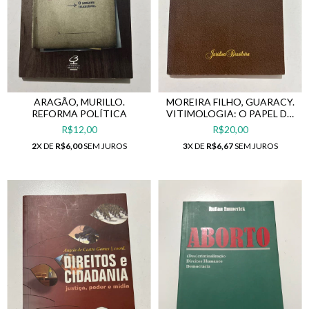
ARAGÃO, MURILLO.
MOREIRA FILHO, GUARACY.
REFORMA POLÍTICA
VITIMOLOGIA: O PAPEL DA
VÍTIMA NA GÊNESE DO
R$12,00
R$20,00
DELITO
2
X DE
R$6,00
SEM JUROS
3
X DE
R$6,67
SEM JUROS