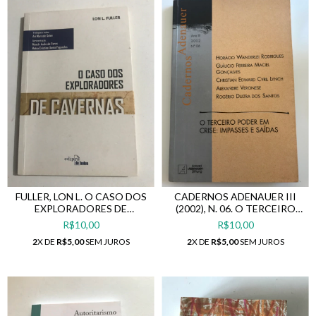
FULLER, LON L. O CASO DOS
CADERNOS ADENAUER III
EXPLORADORES DE
(2002), N. 06. O TERCEIRO
CAVERNAS
PODER EM CRISE: IMPASSES E
R$10,00
R$10,00
SAÍDAS
2
X DE
R$5,00
SEM JUROS
2
X DE
R$5,00
SEM JUROS