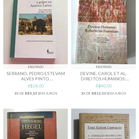
ESGOTADO
ESGOTADO
SERRANO, PEDRO ESTEVAM
DEVINE, CAROL ET AL.
ALVES PINTO.
DIREITOS HUMANOS:
AUTORITARISMO E GOLPES
REFERÊNCIAS ESSENCIAIS
R$28,00
R$40,00
NA AMÉRICA LATINA: BREVE
3
X DE
R$9,33
SEM JUROS
3
X DE
R$13,33
SEM JUROS
ENSAIO SOBRE JURISDIÇÃO
E EXCEÇÃO