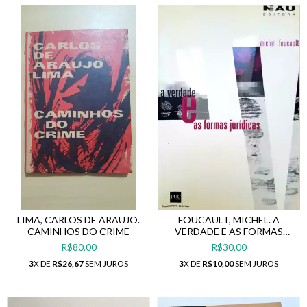
LIMA, CARLOS DE ARAUJO.
FOUCAULT, MICHEL. A
CAMINHOS DO CRIME
VERDADE E AS FORMAS
JURÍDICAS
R$80,00
R$30,00
3
X DE
R$26,67
SEM JUROS
3
X DE
R$10,00
SEM JUROS