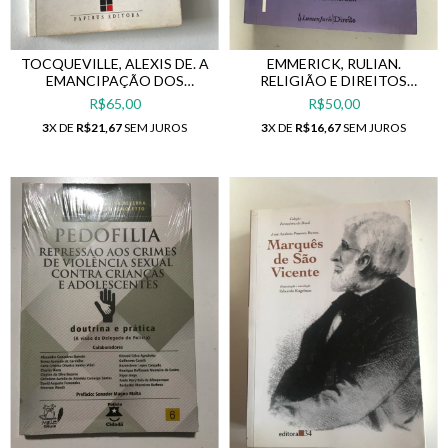
TOCQUEVILLE, ALEXIS DE. A
EMMERICK, RULIAN.
EMANCIPAÇÃO DOS
RELIGIÃO E DIREITOS
ESCRAVOS.
REPRODUTIVOS.
R$65,00
R$50,00
3
X DE
R$21,67
SEM JUROS
3
X DE
R$16,67
SEM JUROS