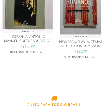
ESGOTADO
HESPANHA, ANTÓNIO
ESGOTADO
MANUEL. CULTURA JURÍDICA
PIOVESAN, FLÁVIA. TEMAS
EUROPEIA: SÍNTESE DE UM
DE DIREITOS HUMANOS
R$100,00
MILÊNIO
R$25,00
3
X DE
R$33,33
SEM JUROS
3
X DE
R$8,33
SEM JUROS
ENVIO PARA TODO O BRASIL