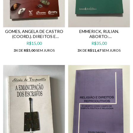
GOMES, ANGELA DE CASTRO
EMMERICK, RULIAN.
(COORD.). DIREITOS E
ABORTO:
CIDADANIA.
(DES)CRIMINALIZAÇÃO,
R$15,00
R$35,00
DIREITOS HUMANOS,
3
X DE
R$5,00
SEM JUROS
3
X DE
R$11,67
SEM JUROS
DEMOCRACIA.