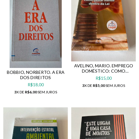
AVELINO, MARIO. EMPREGO
DOMÉSTICO: COMO
BOBBIO, NORBERTO. A ERA
GASTAR MENOS DENTRO DA
DOS DIREITOS
R$15,00
LEI
R$18,00
3
X DE
R$5,00
SEM JUROS
3
X DE
R$6,00
SEM JUROS