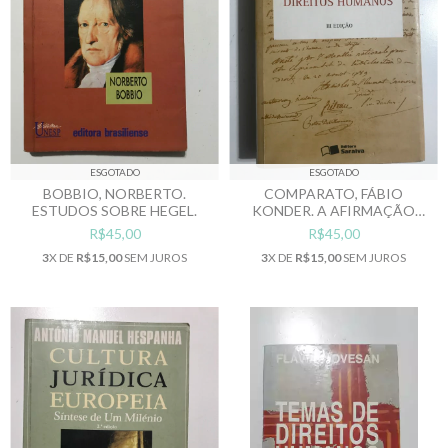
ESGOTADO
ESGOTADO
BOBBIO, NORBERTO.
COMPARATO, FÁBIO
ESTUDOS SOBRE HEGEL.
KONDER. A AFIRMAÇÃO
HISTÓRICA DOS DIREITOS
R$45,00
R$45,00
HUMANOS
3
X DE
R$15,00
SEM JUROS
3
X DE
R$15,00
SEM JUROS