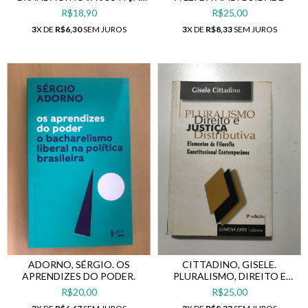
PENAL: COM OU SEM JUÍZO?
R$18,90
R$25,00
3
X DE
R$6,30
SEM JUROS
3
X DE
R$8,33
SEM JUROS
ADORNO, SÉRGIO. OS
CITTADINO, GISELE.
APRENDIZES DO PODER.
PLURALISMO, DIREITO E
JUSTIÇA DISTRIBUTIVA.
R$20,00
R$25,00