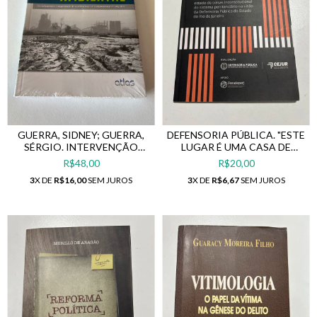
GUERRA, SIDNEY; GUERRA,
DEFENSORIA PÚBLICA. "ESTE
SÉRGIO. INTERVENÇÃO
LUGAR É UMA CASA DE
ESTATAL AMBIENTAL:
MORTOS"
R$48,00
R$20,00
LICENCIAMENTO E
3
X DE
R$16,00
SEM JUROS
3
X DE
R$6,67
SEM JUROS
COMPENSAÇÃO DE ACORDO
COM A LEI COMPLEMENTAR
Nº 140/2011