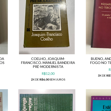
IDA
COELHO, JOAQUIM-
BUENO, AN
NOS
FRANCISCO. MANUEL BANDEIRA
FOGO NO T
PRÉ-MODERNISTA
R
R$12,00
3
X DE
R$
2
X DE
R$6,00
SEM JUROS