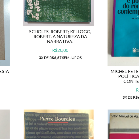
SCHOLES, ROBERT; KELLOGG,
ROBERT. A NATUREZA DA
NARRATIVA.
R$20,00
3
X DE
R$6,67
SEM JUROS
ESIA
MICHEL PETE
POLÍTIC
CONT
R
3
X DE
R$