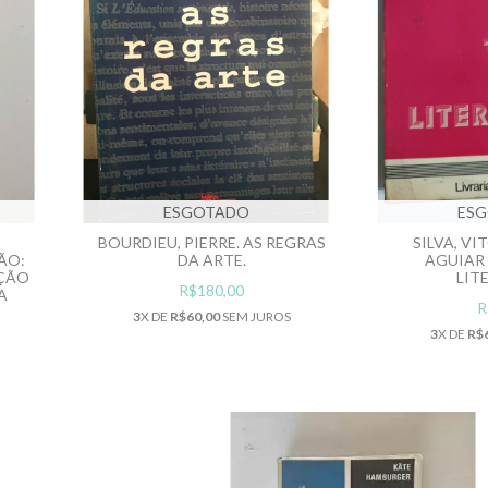
ESGOTADO
ES
BOURDIEU, PIERRE. AS REGRAS
SILVA, V
ÃO:
DA ARTE.
AGUIAR 
AÇÃO
LIT
R$180,00
A
R
3
X DE
R$60,00
SEM JUROS
3
X DE
R$