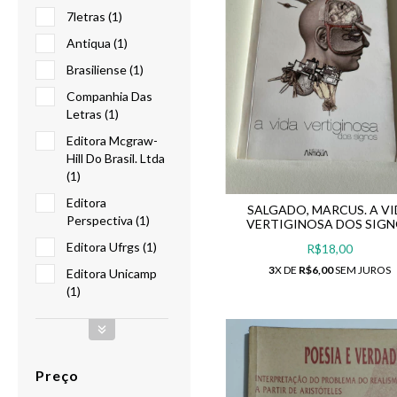
7letras (1)
Antiqua (1)
Brasiliense (1)
Companhia Das
Letras (1)
Editora Mcgraw-
Hill Do Brasil. Ltda
(1)
Editora
SALGADO, MARCUS. A V
Perspectiva (1)
VERTIGINOSA DOS SIG
Editora Ufrgs (1)
R$18,00
3
X DE
R$6,00
SEM JUROS
Editora Unicamp
(1)
Preço