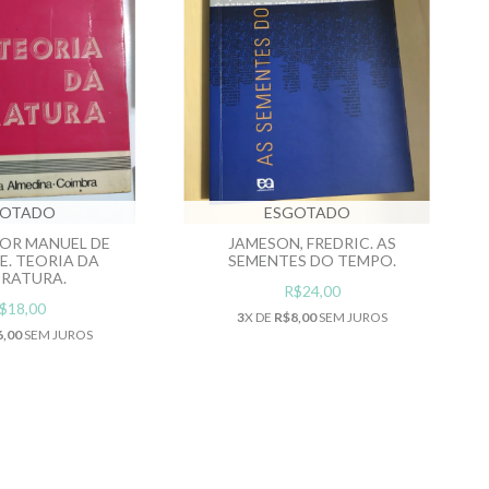
GOTADO
ESGOTADO
ITOR MANUEL DE
JAMESON, FREDRIC. AS
E. TEORIA DA
SEMENTES DO TEMPO.
ERATURA.
R$24,00
$18,00
3
X DE
R$8,00
SEM JUROS
6,00
SEM JUROS