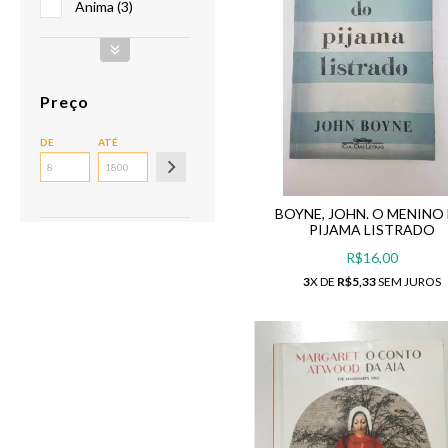
Anima (3)
Preço
DE
ATÉ
BOYNE, JOHN. O MENINO
PIJAMA LISTRADO
R$16,00
3
X DE
R$5,33
SEM JUROS