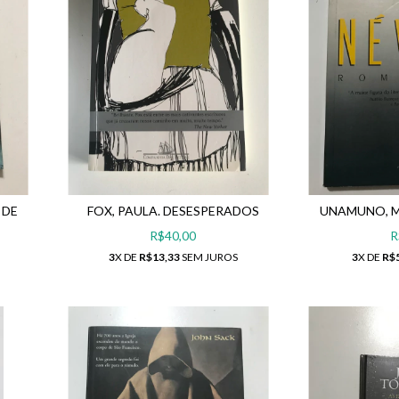
 DE
FOX, PAULA. DESESPERADOS
UNAMUNO, M
R$40,00
R
3
X DE
R$13,33
SEM JUROS
3
X DE
R$