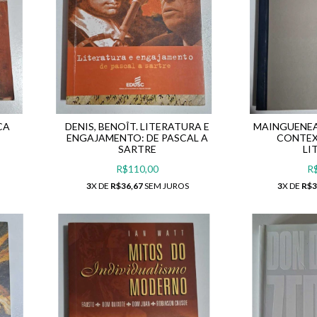
CA
DENIS, BENOÎT. LITERATURA E
MAINGUENEA
ENGAJAMENTO: DE PASCAL A
CONTEX
SARTRE
LI
R$110,00
R
S
3
X DE
R$36,67
SEM JUROS
3
X DE
R$3