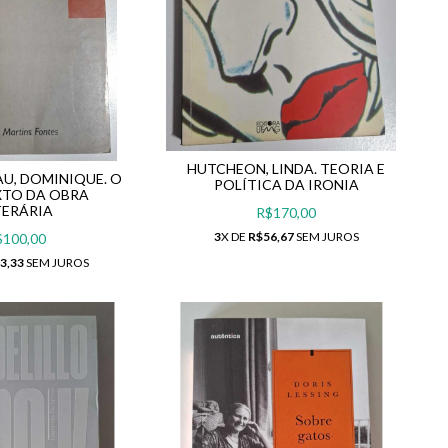
HUTCHEON, LINDA. TEORIA E
U, DOMINIQUE. O
POLÍTICA DA IRONIA
TO DA OBRA
TERÁRIA
R$170,00
3
X DE
R$56,67
SEM JUROS
$100,00
3,33
SEM JUROS