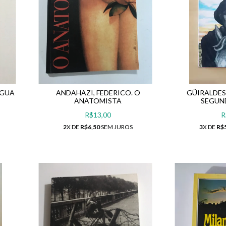
ÉGUA
ANDAHAZI, FEDERICO. O
GÜIRALDES
ANATOMISTA
SEGUN
R$13,00
R
2
X DE
R$6,50
SEM JUROS
3
X DE
R$