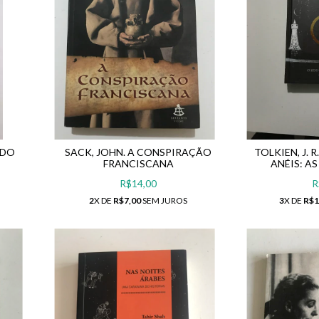
 DO
SACK, JOHN. A CONSPIRAÇÃO
TOLKIEN, J. 
FRANCISCANA
ANÉIS: A
R$14,00
R
2
X DE
R$7,00
SEM JUROS
3
X DE
R$1