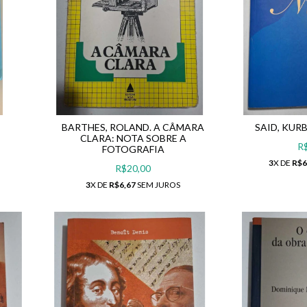
BARTHES, ROLAND. A CÂMARA
SAID, KURB
CLARA: NOTA SOBRE A
R
FOTOGRAFIA
3
X DE
R$6
R$20,00
3
X DE
R$6,67
SEM JUROS