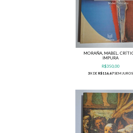
MORAÑA, MABEL. CRÍTI
IMPURA
R$350,00
3
X DE
R$116,67
SEM JURO