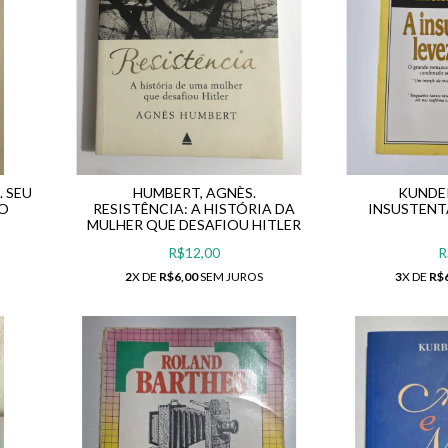
. SEU
HUMBERT, AGNÈS.
KUNDER
DO
RESISTÊNCIA: A HISTÓRIA DA
INSUSTENT
MULHER QUE DESAFIOU HITLER
R$12,00
R
2
X DE
R$6,00
SEM JUROS
3
X DE
R$