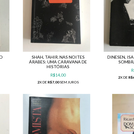
 O
SHAH, TAHIR. NAS NOITES
DINESEN, ISA
ÁRABES: UMA CARAVANA DE
SOMBRA
HISTÓRIAS
R
R$14,00
2
X DE
R$
2
X DE
R$7,00
SEM JUROS