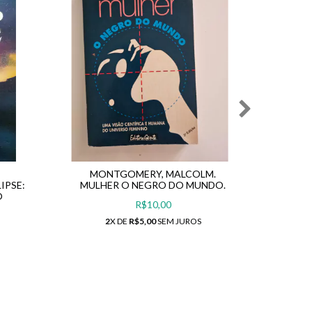
MONTGOMERY, MALCOLM.
MCGR
IPSE:
MULHER O NEGRO DO MUNDO.
S
O
R$10,00
2
X DE
R$5,00
SEM JUROS