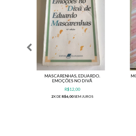
RIOS E
MASCARENHAS, EDUARDO.
MO
A DE
EMOÇÕES NO DIVÃ
R$12,00
2
X DE
R$6,00
SEM JUROS
ROS