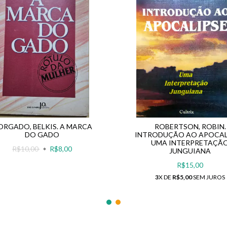
RGADO, BELKIS. A MARCA
ROBERTSON, ROBIN.
DO GADO
INTRODUÇÃO AO APOCAL
UMA INTERPRETAÇÃ
R$10,00
R$8,00
JUNGUIANA
R$15,00
3
X DE
R$5,00
SEM JUROS