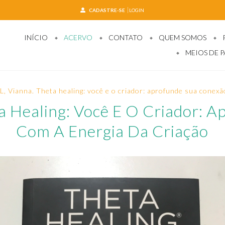
CADASTRE-SE
LOGIN
INÍCIO
ACERVO
CONTATO
QUEM SOMOS
MEIOS DE 
, Vianna. Theta healing: você e o criador: aprofunde sua conexã
a Healing: Você E O Criador: 
Com A Energia Da Criação