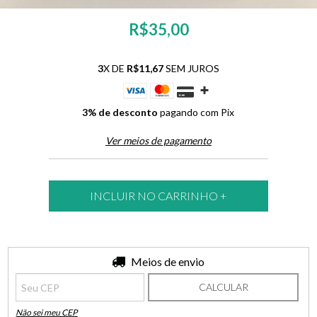
R$35,00
3
X DE
R$11,67
SEM JUROS
3% de desconto
pagando com Pix
Ver meios de pagamento
Entregas para o CEP:
Meios de envio
ALTERAR CEP
CALCULAR
Não sei meu CEP